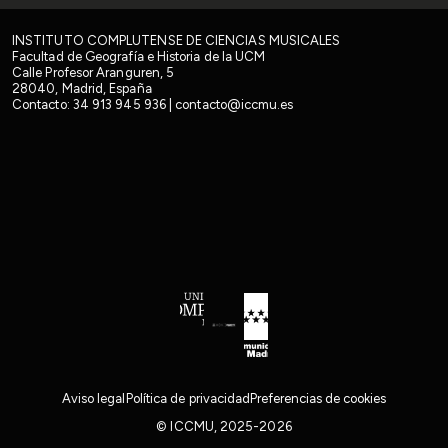
INSTITUTO COMPLUTENSE DE CIENCIAS MUSICALES
Facultad de Geografía e Historia de la UCM
Calle Profesor Aranguren, 5
28040, Madrid, España
Contacto:
34 913 945 936
|
contacto@iccmu.es
Facebook
X
LinkedIn
YouTube
Instituto Complutense de Cien
Universidad Complutense de Madrid
Instituto Nacional de las Artes Escéni
Consejería de Educación de la
Aviso legal
Política de privacidad
Preferencias de cookies
© ICCMU, 2025-2026