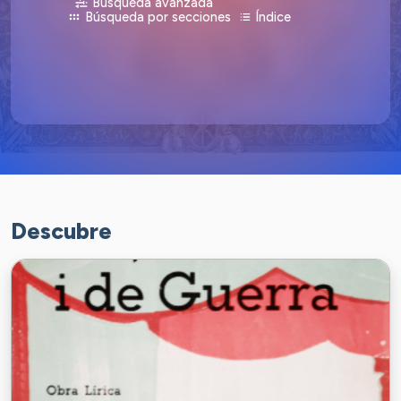
Búsqueda avanzada
Búsqueda por secciones
Índice
Presiona
para cambiar el acceso a la selecció
Espacio
Descubre