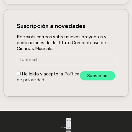
1945
barítono
Ver detalles
Nace Miguel Sola
1955
Suscripción a novedades
barítono
Ver detalles
Recibirás correos sobre nuevos proyectos y
Muere José Font Sabaté
publicaciones del Instituto Complutense de
1964
compositor y director de
Ver detalles
Ciencias Musicales
orquesta
Muere Olvido Rodríguez
1996
tiple cómica, vedette, actriz y
Ver detalles
He leído y acepto la
Política
pianista
de privacidad
Instituto Nacional de las Artes E
MCIN/AEI/10.13039/501100011