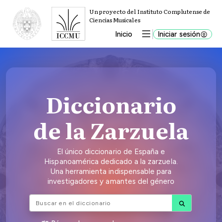
SALTAR AL CONTENIDO PRINCIPAL
Un proyecto del Instituto Complutense
de
Ciencias Musicales
Despliegue de menú por
Inicio
Iniciar sesión
Diccionario
de la Zarzuela
El único diccionario de España e
Hispanoamérica dedicado a la zarzuela.
Una herramienta indispensable para
investigadores y amantes del género
Texto de búsqueda global