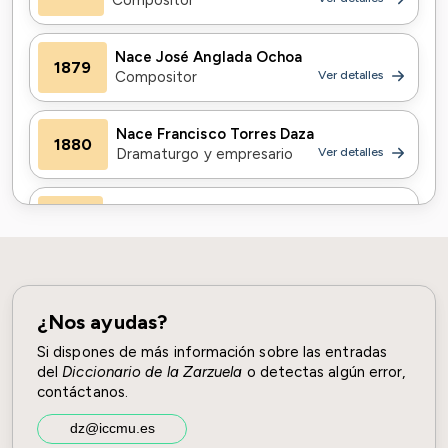
compositor
Nace José Anglada Ochoa
1879
compositor
Ver detalles
Nace Francisco Torres Daza
1880
dramaturgo y empresario
Ver detalles
Muere Miguel Ramos Carrión
1915
libretista
Ver detalles
Nace Luis Barbero
1916
tenor cómico
Ver detalles
¿Nos ayudas?
Si dispones de más información sobre las entradas
Muere Manuel Linares Rivas y Astray
del
Diccionario de la Zarzuela
o detectas algún error,
1938
dramaturgo
Ver detalles
contáctanos.
Nace Juan Pons Álvarez